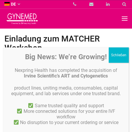
Co.
DE
KG
-
GYNEMED
GmbH
&
Co.
Einladung zum MATCHER
KG
-
Workshop
Big News: We’re Growing!
Nexpring Health has completed the acquisition of
Irvine Scientific’s ART and Cytogenetics
product lines, uniting media, consumables, capital
equipment, and lab services under one trusted brand.
Liebe Gynemed-Kundinnen und Kunden,
Same trusted quality and support
More connected solutions for your entire IVF
anlässlich des Praxisseminars der AGRBM in Münster vom
workflow
21.-23.04.2023 möchten wir Sie einladen, das
IMT Matcher
No disruption to your current ordering or service
Witnessing-System
in einem Workshop näher kennenzulernen.