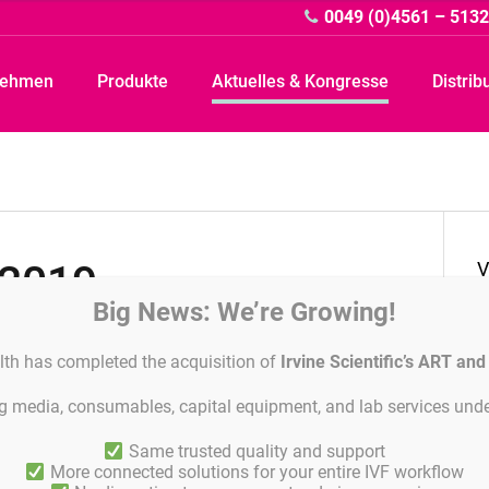
0049 (0)4561 – 513
nehmen
Produkte
Aktuelles & Kongresse
Distrib
 2019
D
V
Big News: We’re Growing!
V
lth has completed the acquisition of
Irvine Scientific’s ART an
ing media, consumables, capital equipment, and lab services unde
T
Same trusted quality and support
More connected solutions for your entire IVF workflow