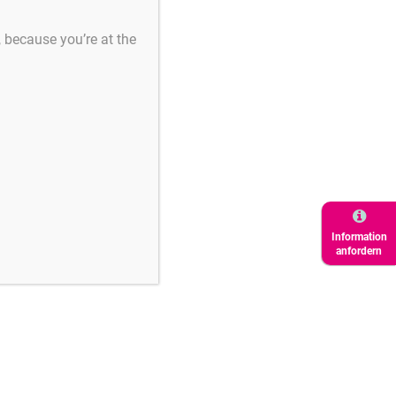
s, because you’re at the
Information
anfordern