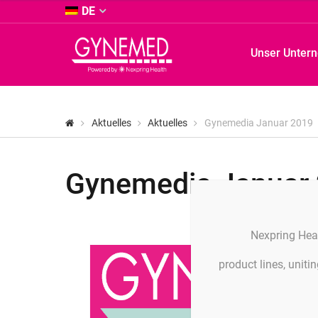
&
DE
Co.
KG
GYNEMED
Unser Unter
-
GmbH
&
Co.
KG
Aktuelles
Aktuelles
Gynemedia Januar 2019
-
Gynemedia Januar
Nexpring Hea
product lines, unit